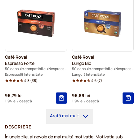
Café Royal
Café Royal
Espresso Forte
Lungo Bio
50 capsule compatibil cu Nespresso® Pro
50 capsule compatibil cu Nespresso® Pro
Espresso
8 Intensitate
Lungo
5 Intensitate
4.8
(
38
)
4.6
(
7
)
96,79 lei
96,89 lei
1,94 lei
/ ceașcă
1,94 lei
/ ceașcă
Arată mai mult
DESCRIERE
În unele zile, ai nevoie de mai multă motivație. Motivația sub