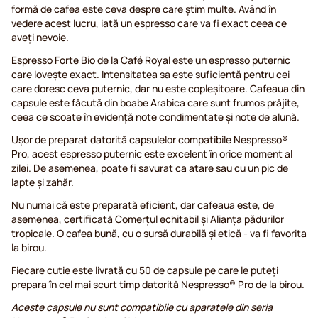
formă de cafea este ceva despre care știm multe. Având în
vedere acest lucru, iată un espresso care va fi exact ceea ce
aveți nevoie.
Espresso Forte Bio de la Café Royal este un espresso puternic
care lovește exact. Intensitatea sa este suficientă pentru cei
care doresc ceva puternic, dar nu este copleșitoare. Cafeaua din
capsule este făcută din boabe Arabica care sunt frumos prăjite,
ceea ce scoate în evidență note condimentate și note de alună.
Ușor de preparat datorită capsulelor compatibile Nespresso®
Pro, acest espresso puternic este excelent în orice moment al
zilei. De asemenea, poate fi savurat ca atare sau cu un pic de
lapte și zahăr.
Nu numai că este preparată eficient, dar cafeaua este, de
asemenea, certificată Comerțul echitabil și Alianța pădurilor
tropicale. O cafea bună, cu o sursă durabilă și etică - va fi favorita
la birou.
Fiecare cutie este livrată cu 50 de capsule pe care le puteți
prepara în cel mai scurt timp datorită Nespresso® Pro de la birou.
Aceste capsule nu sunt compatibile cu aparatele din seria