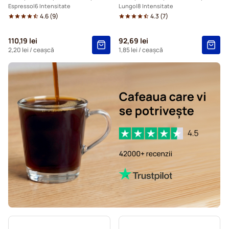
Espresso
6 Intensitate
Lungo
8 Intensitate
4.6
(
9
)
4.3
(
7
)
110,19 lei
92,69 lei
2,20 lei
/ ceașcă
1,85 lei
/ ceașcă