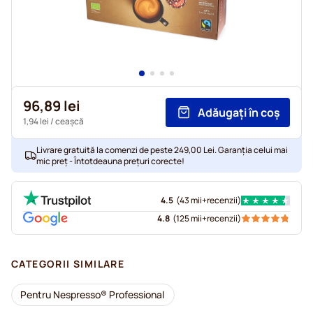
96,89 lei
Adăugați în coș
1,94 lei
/ ceașcă
Livrare gratuită la comenzi de peste 249,00 Lei. Garanția celui mai
mic preț - Întotdeauna prețuri corecte!
4.5
(
43 mii+
recenzii
)
4.8
(
125 mii+
recenzii
)
CATEGORII SIMILARE
Pentru Nespresso® Professional