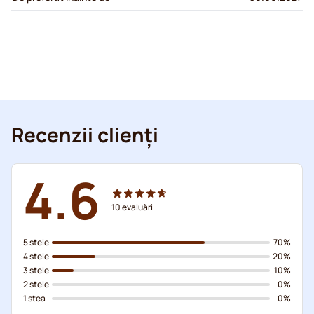
Recenzii clienți
4.6
10
evaluări
5 stele
70%
4 stele
20%
3 stele
10%
2 stele
0%
1 stea
0%