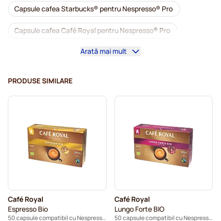
Capsule cafea Starbucks® pentru Nespresso® Pro
Capsule cafea Café Royal pentru Nespresso® Pro
Arată mai mult
Mașini de cafea pentru Nespresso® Professional
Accesorii pentru Nespresso® Professional
PRODUSE SIMILARE
Cafea decafeinizată pentru Nespresso® Pro
Detartrare și întreținere pentru Nespresso® Pro
Capsule pentru Nespresso® Pro
Capsule cafea Gimoka pentru Nespresso® Pro
Capsule cafea Nespresso® Pro
Café Royal
Café Royal
Kaffekapslen pentru Nespresso® Professional
Espresso Bio
Lungo Forte BIO
50 capsule compatibil cu Nespresso® Pro
50 capsule compatibil cu Nespresso® Pro