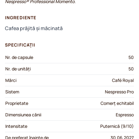
Nespresso® Professional Momento.
INGREDIENTE
Cafea prăjită și măcinată
SPECIFICAȚII
Nr. de capsule
50
Nr. de unități
50
Mărci
Café Royal
Sistem
Nespresso Pro
Proprietate
Comerț echitabil
Dimensiunea cănii
Espresso
Intensitate
Puternică (9/10)
De preferat înainte de
30.06.2027