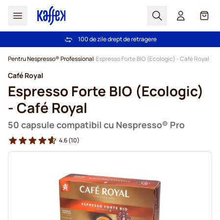
Cautare
Coș
100 de zile drept de retragere
Livrare gratuită la comenzi de peste 249,00 Lei
Mergeti la Continut
Pentru Nespresso® Professional
Espresso Forte BIO (Ecologic) - Café Royal
Café Royal
Espresso Forte BIO (Ecologic)
- Café Royal
50 capsule compatibil cu Nespresso® Pro
4.6
(10)