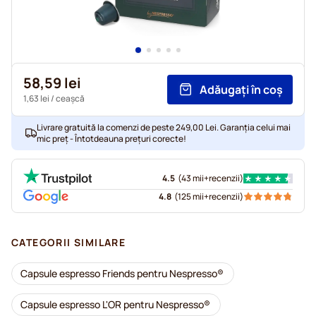
58,59 lei
Adăugați în coș
1,63 lei
/ ceașcă
Livrare gratuită la comenzi de peste 249,00 Lei. Garanția celui mai
mic preț - Întotdeauna prețuri corecte!
4.5
(
43 mii+
recenzii
)
4.8
(
125 mii+
recenzii
)
CATEGORII SIMILARE
Capsule espresso Friends pentru Nespresso®
Capsule espresso L'OR pentru Nespresso®