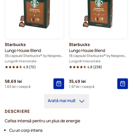
Starbucks
Starbucks
Lungo House Blend
Lungo House Blend
36 capsule Starbucks® by Nespresso®
18 capsule Starbucks® by Nespresso®
Lungo
8 Intensitate
Lungo
8 Intensitate
4.9
(
70
)
4.8
(
238
)
58,69 lei
35,49 lei
1,63 lei
/ ceașcă
1,97 lei
/ ceașcă
Arată mai mult
DESCRIERE
Cafea intensă pentru un plus de energie
Cu un corp intens