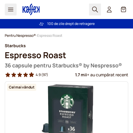
Cautare
Coș
100 de zile drept de retragere
Livrare gratuită la comenzi de peste 249,00 Lei
Mergeti la Continut
Pentru Nespresso®
Espresso Roast
Starbucks
Espresso Roast
36 capsule pentru Starbucks® by Nespresso®
1.7 mii
+ au cumpărat recent
4.9
(97)
Cel mai vândut