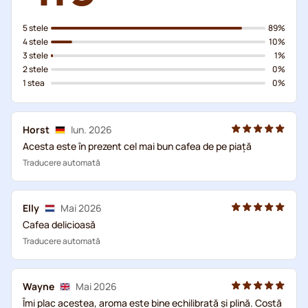
5 stele
89%
4 stele
10%
3 stele
1%
2 stele
0%
1 stea
0%
Horst
Iun. 2026
Acesta este în prezent cel mai bun cafea de pe piață
Traducere automată
Elly
Mai 2026
Cafea delicioasă
Traducere automată
Wayne
Mai 2026
Îmi plac acestea, aroma este bine echilibrată și plină. Costă