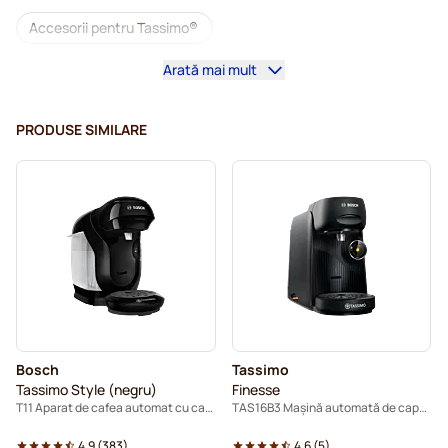
Accesorii pentru Tassimo®
Arată mai mult
Cafea decafeinizată pentru Tassimo
Suplimente pentru cafea pentru Tassimo
PRODUSE SIMILARE
Detartrare și întreținere pentru Tassimo
Capsule cafea L'OR pentru Tassimo
Capsule cafea Jacobs pentru Tassimo
Capsule pentru Tassimo®
Capsule cafea Friele pentru Tassimo
Bosch
Tassimo
Capsule cafea Marcilla pentru Tassimo
Tassimo Style (negru)
Finesse
T11 Aparat de cafea automat cu capsule
TAS16B3 Mașină automată de capsule
Mașini de cafea pentru Tassimo®
4.9
(
383
)
4.6
(
5
)