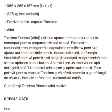
• 366 x 265 x 157 mm (Î x L x l)
• 2,75 kg incl. ambalaj
• Potrivit pentru capsule Tassimo
• Albă
Tassimo Finesse (Albă) este un aparat compact cu capsule,
conceput pentru preparare zilnică simplă. Folosește
recunoașterea inteligentă a capsulelor IntelliBrew pentru a
ajusta automat setările pentru fiecare băutură, iar funcția
IntensityBoost vă permite să alegeți o ceașcă mai puternică prin
simpla apăsare a unui buton. Aparatul are un rezervor de apă
detașabil de 0,7 L, control prin buton și oprire automată. Este
potrivit pentru capsule Tassimo și vă oferă acces la o gamă largă
de băuturi, inclusiv cafea, ceai și ciocolată caldă.
Cumpărați Tassimo Finesse albă astăzi!
SPECIFICAȚII
buc.
1