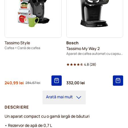
Tassimo Style
Bosch
Cafea + Cană de cafea
Tassimo My Way 2
Aparat de cafea automat cu capsule - negru
4.8
(
28
)
De la
240,99 lei
332,00 lei
284,67 lei
Pret standard
Arată mai mult
DESCRIERE
Un aparat compact cu o gamă largă de băuturi
• Rezervor de apă de 0,7 L