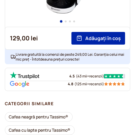
129,00 lei
Adăugați în coș
Livrare gratuită la comenzi de peste 249,00 Lei. Garanția celui mai
mic preț - Întotdeauna prețuri corecte!
4.5
(
43 mii+
recenzii
)
4.8
(
125 mii+
recenzii
)
CATEGORII SIMILARE
Cafea neagră pentru Tassimo®
Cafea cu lapte pentru Tassimo®