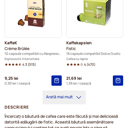
KaffeK
Kaffekapslen
Crème Brûlée
Fistic
10 capsule compatibil cu Nespresso®
16 capsule compatibil Dolce Gusto
Espresso
4 Intensitate
Cafea cu lapte
4.3
(
515
)
4
(
470
)
9,25 lei
21,69 lei
0,93 lei
/ ceașcă
1,36 lei
/ ceașcă
Arată mai mult
DESCRIERE
Încercați o băutură de cafea care este făcută și mai delicioasă
datorită adăugării de fistic. Această băutură asemănătoare
cappuccinoului conține tot ce aveți nevoie într-o singură