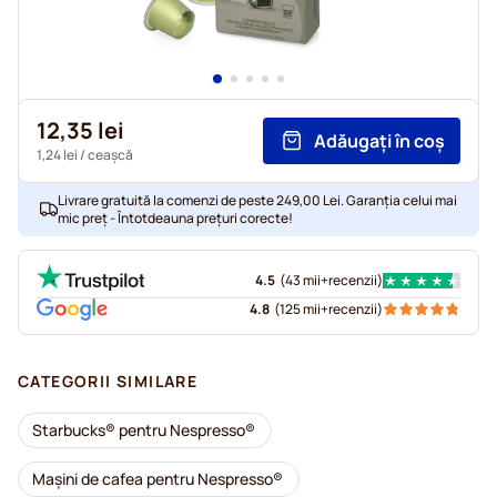
12,35 lei
Adăugați în coș
1,24 lei
/ ceașcă
Livrare gratuită la comenzi de peste 249,00 Lei. Garanția celui mai
mic preț - Întotdeauna prețuri corecte!
4.5
(
43 mii+
recenzii
)
4.8
(
125 mii+
recenzii
)
CATEGORII SIMILARE
Starbucks® pentru Nespresso®
Mașini de cafea pentru Nespresso®