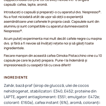
capsulă: cafea, lapte, aromă.
Introduceți o capsulă și preparați-o cu aparatul dvs. Nespresso®.
Nu a fost niciodată atât de ușor să obții o experiență
asemănătoare unei cafenele în propria casă. Capsulele sunt din
aluminiu şi sunt compatibile cu aparatul dumneavoastră
Nespresso®.
Acum puteți experimenta mai mult decât cafele negre cu mașina
dvs. și fără a fi nevoie să învățați rețete noi și să găsiți toate
ingredientele.
Fiecare manșon din această cafea Gimoka Pistacchino vine cu 10
capsule pe care le puteți prepara. Pune-l la îndemână și
impresionează cu oaspeții tăi cu ceva diferit!
INGREDIENTE
Zahăr, bază praf (sirop de glucoză, ulei de cocos
nehidrogenat, stabilizatori: E340, E452; proteine din
LAPTE, agent antiaglomerant: E551; emulgator: E472e;
colorant: E160a), cafea instant (6%), aromă, coloranți: