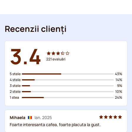
Recenzii clienți
3.4
221
evaluări
5 stele
43%
4 stele
14%
3 stele
9%
2 stele
10%
1 stea
24%
Mihaela
Ian. 2025
Foarte interesanta cafea, foarte placuta la gust.