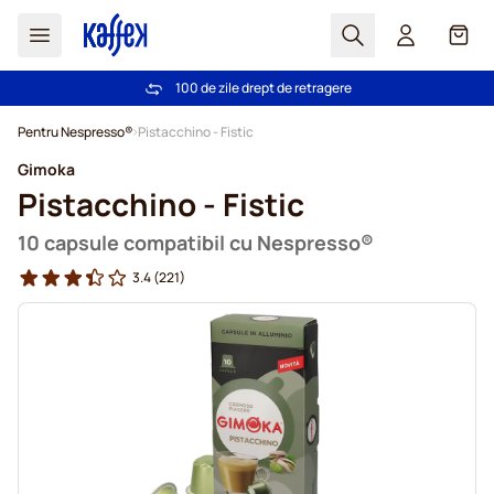
Cautare
Coș
100 de zile drept de retragere
Livrare gratuită la comenzi de peste 249,00 Lei
Mergeti la Continut
Pentru Nespresso®
Pistacchino - Fistic
Gimoka
Pistacchino - Fistic
10 capsule compatibil cu Nespresso®
3.4
(221)