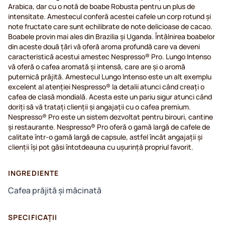
Arabica, dar cu o notă de boabe Robusta pentru un plus de
intensitate. Amestecul conferă acestei cafele un corp rotund și
note fructate care sunt echilibrate de note delicioase de cacao.
Boabele provin mai ales din Brazilia și Uganda. Întâlnirea boabelor
din aceste două țări vă oferă aroma profundă care va deveni
caracteristică acestui amestec Nespresso® Pro. Lungo Intenso
vă oferă o cafea aromată și intensă, care are și o aromă
puternică prăjită. Amestecul Lungo Intenso este un alt exemplu
excelent al atenției Nespresso® la detalii atunci când creați o
cafea de clasă mondială. Acesta este un pariu sigur atunci când
doriți să vă tratați clienții și angajații cu o cafea premium.
Nespresso® Pro este un sistem dezvoltat pentru birouri, cantine
și restaurante. Nespresso® Pro oferă o gamă largă de cafele de
calitate într-o gamă largă de capsule, astfel încât angajații și
clienții își pot găsi întotdeauna cu ușurință propriul favorit.
INGREDIENTE
Cafea prăjită și măcinată
SPECIFICAȚII