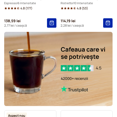
Espresso
6 Intensitate
Ristretto
10 Intensitate
4.8
(
177
)
4.8
(
53
)
138,59 lei
114,19 lei
2,77 lei
/ ceașcă
2,28 lei
/ ceașcă
Aspect nou