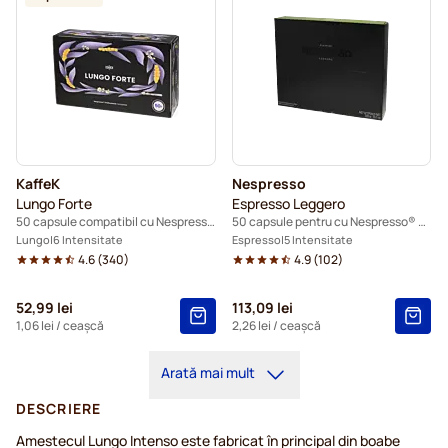
KaffeK
Nespresso
Lungo Forte
Espresso Leggero
50 capsule compatibil cu Nespresso® Pro
50 capsule pentru cu Nespresso® Pro
Lungo
6 Intensitate
Espresso
5 Intensitate
4.6
(
340
)
4.9
(
102
)
52,99 lei
113,09 lei
1,06 lei
/ ceașcă
2,26 lei
/ ceașcă
Arată mai mult
DESCRIERE
Amestecul Lungo Intenso este fabricat în principal din boabe