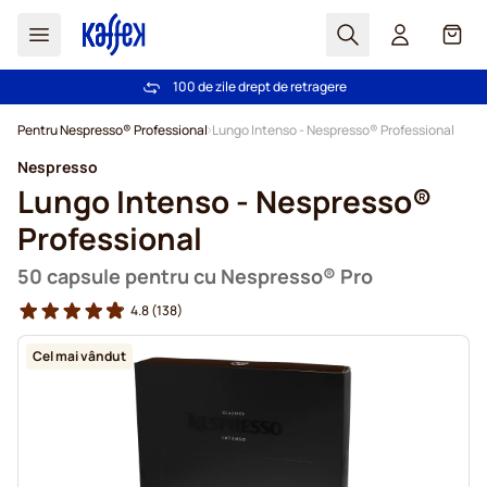
Cautare
Coș
100 de zile drept de retragere
Livrare gratuită la comenzi de peste 249,00 Lei
Mergeti la Continut
Pentru Nespresso® Professional
Lungo Intenso - Nespresso® Professional
Nespresso
Lungo Intenso - Nespresso®
Professional
50 capsule pentru cu Nespresso® Pro
4.8
(138)
Cel mai vândut