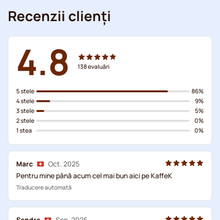
Recenzii clienți
4.8
138
evaluări
5 stele
86%
4 stele
9%
3 stele
5%
2 stele
0%
1 stea
0%
Marc
Oct. 2025
Pentru mine până acum cel mai bun aici pe KaffeK
Traducere automată
Sandra
Sep. 2025