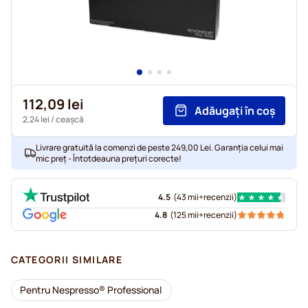
112,09 lei
Adăugați în coș
2,24 lei
/ ceașcă
Livrare gratuită la comenzi de peste 249,00 Lei. Garanția celui mai
mic preț - Întotdeauna prețuri corecte!
4.5
(
43 mii+
recenzii
)
4.8
(
125 mii+
recenzii
)
CATEGORII SIMILARE
Pentru Nespresso® Professional