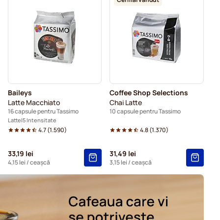
olată caldă și ceai pentru Tassimo®
ru Tassimo
Baileys
Coffee Shop Selections
Latte Macchiato
Chai Latte
16 capsule pentru Tassimo
10 capsule pentru Tassimo
Latte
5 Intensitate
4.7
(
1.590
)
4.8
(
1.370
)
33,19 lei
31,49 lei
4,15 lei
/ ceașcă
3,15 lei
/ ceașcă