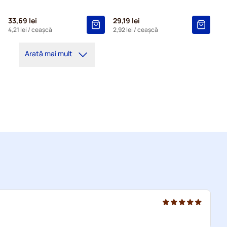
33,69 lei
29,19 lei
4,21 lei
/ ceașcă
2,92 lei
/ ceașcă
Arată mai mult