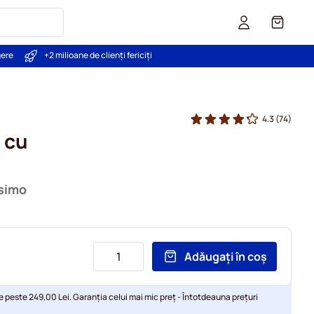
Coș
gere
+2 milioane de clienți fericiți
4.3
(74)
 cu
ssimo
Adăugați în coș
e peste 249,00 Lei. Garanția celui mai mic preț - Întotdeauna prețuri