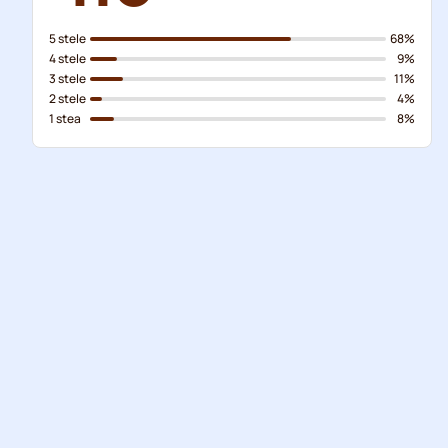
5 stele
68%
4 stele
9%
3 stele
11%
2 stele
4%
1 stea
8%