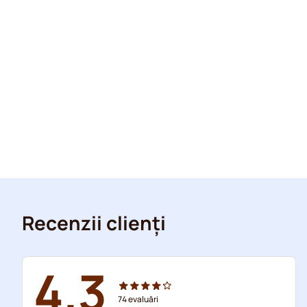
Recenzii clienți
4.3
74
evaluări