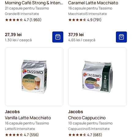
Morning Café Strong & Intense XL
Caramel Latte Macchiato
21 capsule pentru Tassimo
16 capsule pentru Tassimo
Grande
8 Intensitate
Macchiato
5 Intensitate
4.7
(
1.950
)
4.9
(
791
)
27,39 lei
37,19 lei
1,30 lei
/ ceașcă
4,65 lei
/ ceașcă
Jacobs
Jacobs
Vanilla Latte Macchiato
Choco Cappuccino
16 capsule pentru Tassimo
10 capsule pentru Tassimo
Latte
5 Intensitate
Cappuccino
5 Intensitate
4.7
(
556
)
4.7
(
683
)