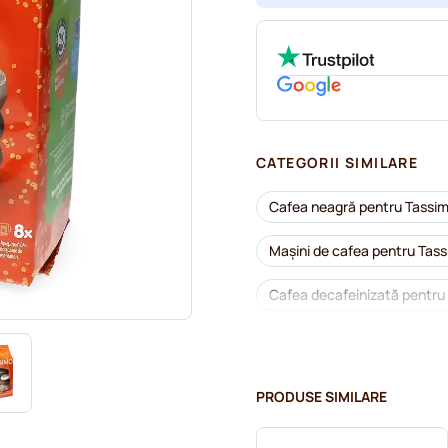
CATEGORII SIMILARE
Cafea neagră pentru Tassi
Mașini de cafea pentru Tas
Cafea decafeinizată pentru
Detartrare și întreținere pe
Capsule cafea Jacobs pent
PRODUSE SIMILARE
Capsule cafea Friele pentru