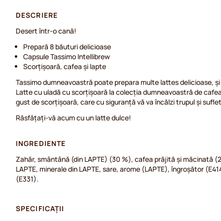
DESCRIERE
Desert într-o cană!
Prepară 8 băuturi delicioase
Capsule Tassimo Intellibrew
Scorțișoară, cafea și lapte
Tassimo dumneavoastră poate prepara multe lattes delicioase, și
Latte cu uladă cu scorțișoară la colecția dumneavoastră de cafea
gust de scorțișoară, care cu siguranță vă va încălzi trupul și sufle
Răsfățați-vă acum cu un latte dulce!
INGREDIENTE
Zahăr, smântână (din LAPTE) (30 %), cafea prăjită și măcinată (2
LAPTE, minerale din LAPTE, sare, arome (LAPTE), îngroșător (E414
(E331).
SPECIFICAȚII