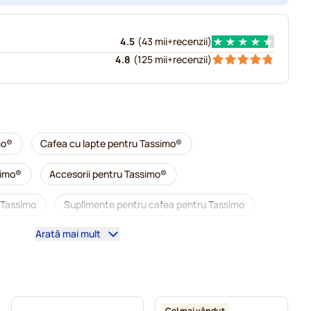
4.5
(
43 mii+
recenzii
)
4.8
(
125 mii+
recenzii
)
mo®
Cafea cu lapte pentru Tassimo®
simo®
Accesorii pentru Tassimo®
 Tassimo
Suplimente pentru cafea pentru Tassimo
Arată mai mult
ntru Tassimo
Capsule cafea L'OR pentru Tassimo
ru Tassimo
Capsule pentru Tassimo®
 Tassimo
Capsule cafea Marcilla pentru Tassimo
Cel mai vândut