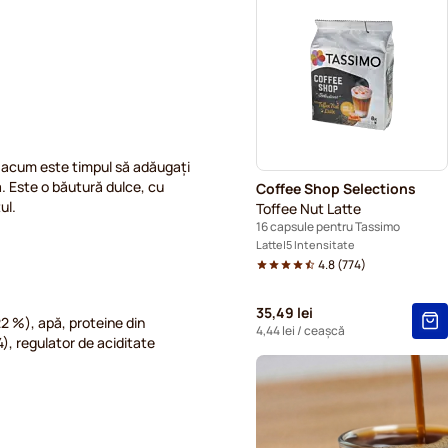
Pentru Tassimo®
Cioc
Capsule cafea Gevalia pent
 acum este timpul să adăugați
. Este o băutură dulce, cu
Coffee Shop Selections
tul.
Toffee Nut Latte
16 capsule pentru Tassimo
Latte
5 Intensitate
4.8
(
774
)
35,49 lei
2 %), apă, proteine din
4,44 lei
/ ceașcă
), regulator de aciditate