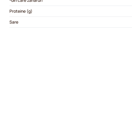
-din care zaharuri
Proteine (g)
Sare