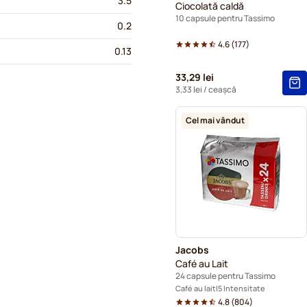
3.5
Ciocolată caldă
10 capsule pentru Tassimo
0.2
4.6
(
177
)
0.13
33,29 lei
3,33 lei
/ ceașcă
Cel mai vândut
Jacobs
Café au Lait
24 capsule pentru Tassimo
Café au lait
5 Intensitate
4.8
(
804
)