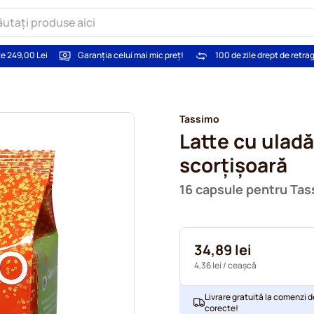
te 249,00 Lei
Garanția celui mai mic preț!
100 de zile drept de retra
Tassimo
Latte cu uladă
scorțișoară
16 capsule pentru Ta
34,89 lei
4,36 lei
/ ceașcă
Livrare gratuită la comenzi d
corecte!