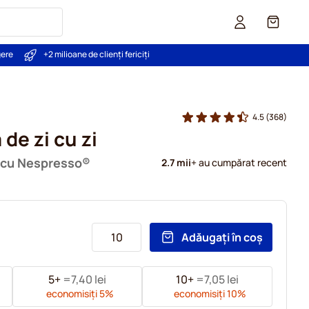
Coș
gere
+2 milioane de clienți fericiți
4.5
(368)
 de zi cu zi
l cu Nespresso®
2.7 mii
+ au cumpărat recent
Adăugați în coș
5+
=
7,40 lei
10+
=
7,05 lei
economisiți
5
%
economisiți
10
%