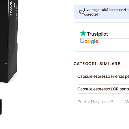
Livrare gratuită la comenzi d
corecte!
CATEGORII SIMILARE
Capsule espresso Friends p
Capsule espresso L'OR pen
Pentru Nespresso®
Ma
Capsule Lungo pentru Nesp
Cumpărați capsule de cafea