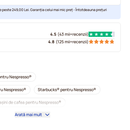
e peste 249,00 Lei. Garanția celui mai mic preț - Întotdeauna prețuri
4.5
(
43 mii+
recenzii
)
4.8
(
125 mii+
recenzii
)
entru Nespresso®
tru Nespresso®
Starbucks® pentru Nespresso®
șini de cafea pentru Nespresso®
Arată mai mult
resso®
Capsule cafea illy pentru Nespresso®
 Café Royal pentru Nespresso®.