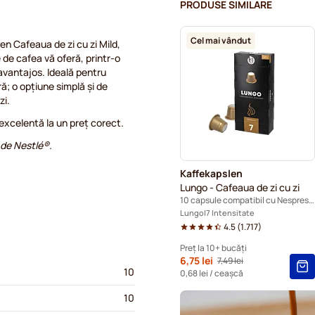
PRODUSE SIMILARE
Accesorii pentru Nespresso
Cel mai vândut
en Cafeaua de zi cu zi Mild,
Detartrare și întreținere p
de cafea vă oferă, printr-o
 avantajos. Ideală pentru
ă; o opțiune simplă și de
Capsule cafea L'OR pentru 
zi.
Capsule cafea Segafredo p
 excelentă la un preț corect.
 de Nestlé®.
Capsule cafea Café Royal 
Kaffekapslen
Capsule pentru Nespresso®
Lungo - Cafeaua de zi cu zi
10 capsule compatibil cu Nespresso®
Capsule cafea Belmio pent
Lungo
7 Intensitate
4.5
(
1.717
)
Capsule cafea Garibaldi pe
Preț la 10+ bucăți
De la
6,75 lei
7,49 lei
Pret standard
10+
=
6,75 lei
10
0,68 lei
/ ceașcă
5+
=
7,09 lei
10