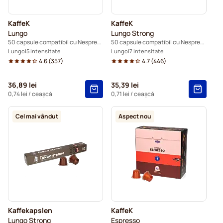
KaffeK
KaffeK
Lungo
Lungo Strong
50 capsule compatibil cu Nespresso®
50 capsule compatibil cu Nespresso®
Lungo
5 Intensitate
Lungo
7 Intensitate
4.6
(
357
)
4.7
(
446
)
36,89 lei
35,39 lei
0,74 lei
/ ceașcă
0,71 lei
/ ceașcă
Cel mai vândut
Aspect nou
Kaffekapslen
KaffeK
Lungo Strong
Espresso