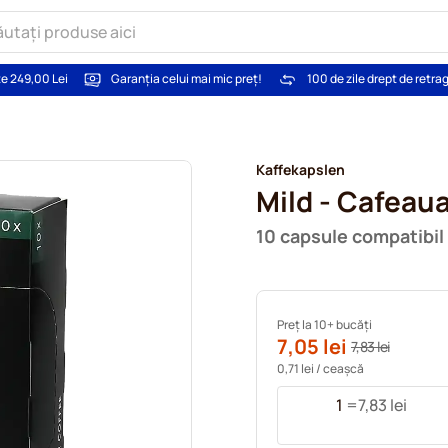
te 249,00 Lei
Garanția celui mai mic preț!
100 de zile drept de retra
Kaffekapslen
Mild - Cafeaua
10 capsule compatibi
Preț la 10+ bucăți
7,05 lei
7,83 lei
0,71 lei
/ ceașcă
1
=
7,83 lei