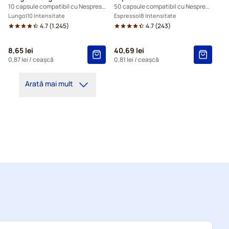
10 capsule compatibil cu Nespresso®
50 capsule compatibil cu Nespresso®
Lungo
10 Intensitate
Espresso
8 Intensitate
4.7
(
1.245
)
4.7
(
243
)
8,65 lei
40,69 lei
0,87 lei
/ ceașcă
0,81 lei
/ ceașcă
Arată mai mult