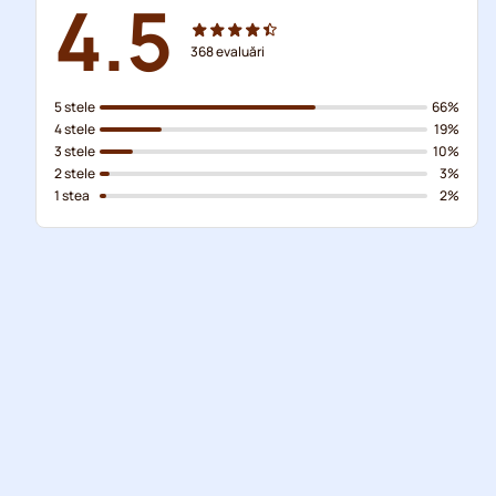
4.5
368
evaluări
5 stele
66%
4 stele
19%
3 stele
10%
2 stele
3%
1 stea
2%