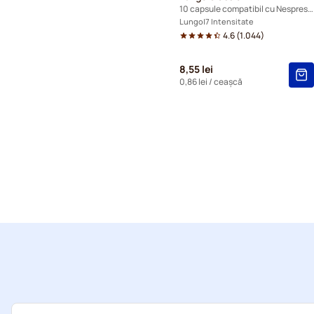
10 capsule compatibil cu Nespresso®
Lungo
7 Intensitate
4.6
(
1.044
)
8,55 lei
0,86 lei
/ ceașcă