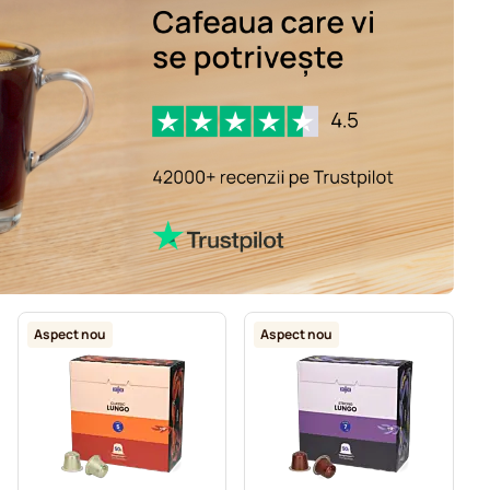
1
=
6,87 lei
1
=
7,83 lei
Aspect nou
Aspect nou