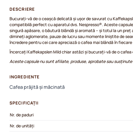
DESCRIERE
Bucurați-vă de o ceașcă delicată și ușor de savurat cu Kaffekapsl
compatibilă perfect cu aparatul dvs. Nespresso®. Aceste capsule 
singură apăsare, o băutură blândă și aromată – și totul la un preț
dimineți aglomerate, pauze de lucru sau momente liniștite de sear
încredere pentru cei care apreciază o cafea mai blândă în fiecare 
Încercați Kaffekapslen Mild chiar astăzi și bucurați-vă de o cafea
Aceste capsule nu sunt afiliate, produse, aprobate sau susținute
INGREDIENTE
Cafea prăjită și măcinată
SPECIFICAȚII
Nr. de paduri
Nr. de unități