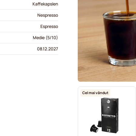
1
=
7,49 lei
Kaffekapslen
Nespresso
Espresso
Medie (5/10)
08.12.2027
Cel mai vândut