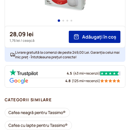
28,09 lei
Adăugați în coș
1,76 lei
/ ceașcă
Livrare gratuită la comenzi de peste 249,00 Lei. Garanția celui mai
mic preț - Întotdeauna prețuri corecte!
4.5
(
43 mii+
recenzii
)
4.8
(
125 mii+
recenzii
)
CATEGORII SIMILARE
Cafea neagră pentru Tassimo®
Cafea cu lapte pentru Tassimo®