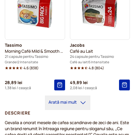
Tassimo
Jacobs
Morning Café Mild & Smooth XL
Café au Lait
21 capsule pentru Tassimo
24 capsule pentru Tassimo
Grande
2 Intensitate
Café au lait
5 Intensitate
4.6
(
838
)
4.8
(
804
)
28,89 lei
49,89 lei
1,38 lei
/ ceașcă
2,08 lei
/ ceașcă
Arată mai mult
DESCRIERE
Gevalia a onorat mesele de cafea scandinave de zeci de ani. Este
un brand renumit în întreaga regiune pentru sloganul său, „Ce
cafea doriți să oferiți oaspeților neașteptați?” Gevalia este acum