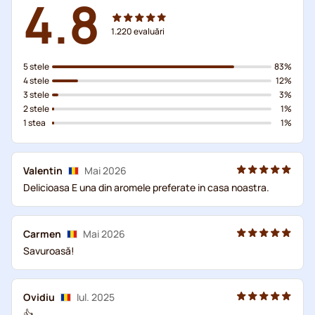
4.8
1.220
evaluări
5 stele
83%
4 stele
12%
3 stele
3%
2 stele
1%
1 stea
1%
Valentin
Mai 2026
Delicioasa E una din aromele preferate in casa noastra.
Carmen
Mai 2026
Savuroasă!
Ovidiu
Iul. 2025
👍