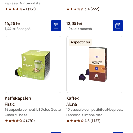
Espresso
5 Intensitate
4.1
(
131
)
3.4
(
222
)
14,35 lei
12,35 lei
1,44 lei
/ ceașcă
1,24 lei
/ ceașcă
Aspect nou
Kaffekapslen
KaffeK
Fistic
Alună
16 capsule compatibil Dolce Gusto
10 capsule compatibil cu Nespresso®
Cafea cu lapte
Espresso
4 Intensitate
4
(
470
)
4.5
(
1.187
)