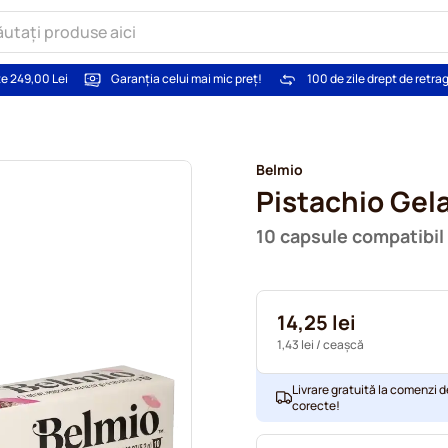
te 249,00 Lei
Garanția celui mai mic preț!
100 de zile drept de retra
Belmio
Pistachio Gel
10 capsule compatibi
14,25 lei
1,43 lei
/ ceașcă
Livrare gratuită la comenzi d
corecte!