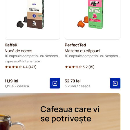
pentru Nespresso®
Caffè Borbone pentru Nespresso®
Capsule cafea Gevalia pentru Nespresso®
ru Nespresso®
Capsule cafea Friele pentru Nespresso®
KaffeK
PerfectTed
ntru Nespresso®
Nucă de cocos
Matcha cu căpșuni
10 capsule compatibil cu Nespresso®
10 capsule compatibil cu Nespresso®
 pentru Nespresso®.
Pentru Nespresso®
Espresso
4 Intensitate
4.4
(
477
)
3.2
(
15
)
pentru Nespresso®
11,19 lei
32,79 lei
1,12 lei
/ ceașcă
3,28 lei
/ ceașcă