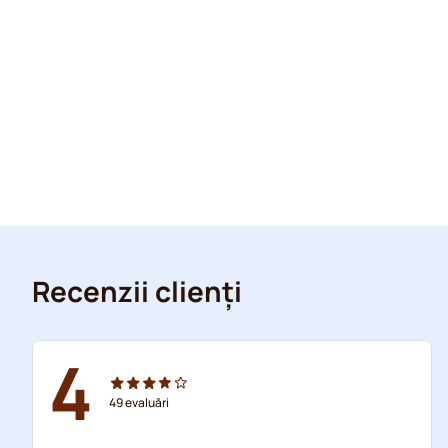
Recenzii clienți
4
49
evaluări