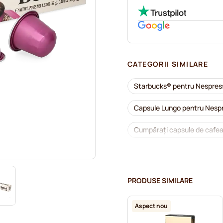
CATEGORII SIMILARE
Starbucks® pentru Nespre
Capsule Lungo pentru Nesp
Cumpărați capsule de cafea
Accesorii pentru Nespresso
Detartrare și întreținere p
PRODUSE SIMILARE
Capsule cafea L'OR pentru 
Aspect nou
Capsule cafea Segafredo p