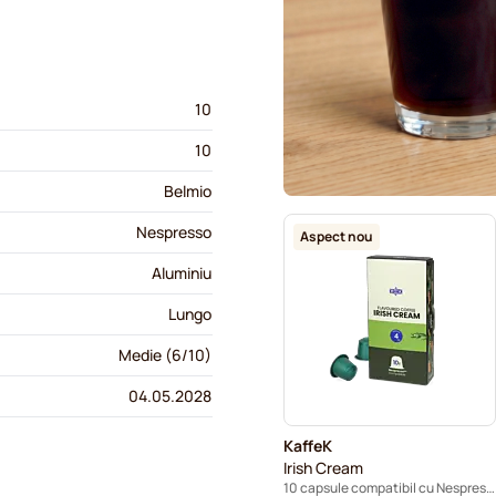
10
10
Belmio
Nespresso
Aspect nou
Aluminiu
Lungo
Medie (6/10)
04.05.2028
KaffeK
Irish Cream
10 capsule compatibil cu Nespresso®