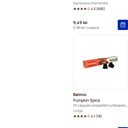
Espresso
4 Intensitate
4.5
(
695
)
9,49 lei
0,95 lei
/ ceașcă
Belmio
Pumpkin Spice
10 capsule compatibil cu Nespresso®
Lungo
4.1
(
78
)