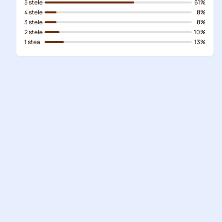
5 stele
61%
4 stele
8%
3 stele
8%
2 stele
10%
1 stea
13%