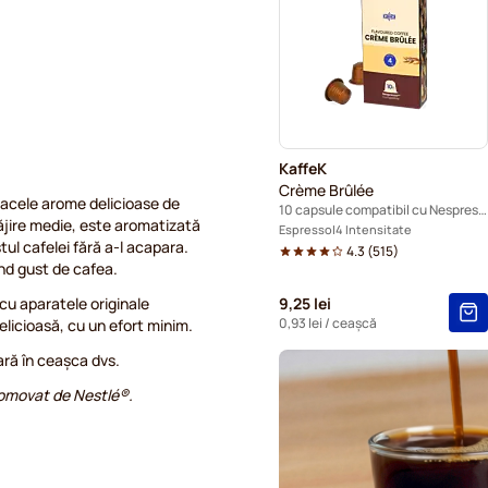
Capsule cafea Café Royal 
Capsule pentru Nespresso®
Capsule cafea Belmio pent
KaffeK
Capsule cafea Garibaldi pe
Crème Brûlée
 acele arome delicioase de
10 capsule compatibil cu Nespresso®
răjire medie, este aromatizată
Capsule Tonino Lamborghini
Espresso
4 Intensitate
tul cafelei fără a-l acapara.
4.3
(
515
)
ând gust de cafea.
Capsule lungo Starbucks® 
cu aparatele originale
9,25 lei
0,93 lei
/ ceașcă
elicioasă, cu un efort minim.
ară în ceașca dvs.
promovat de Nestlé®.