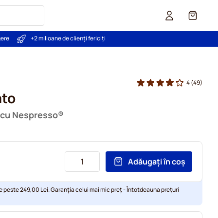
Coș
gere
+2 milioane de clienți fericiți
4
(49)
ato
l cu Nespresso®
Adăugați în coș
e peste 249,00 Lei. Garanția celui mai mic preț - Întotdeauna prețuri