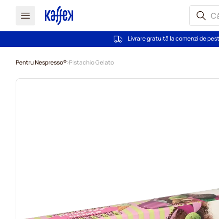
Livrare gratuită la comenzi de pes
Mergeti la Continut
Pentru Nespresso®
Pistachio Gelato