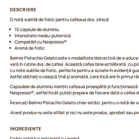
DESCRIERE
O notă subtilă de fistic pentru cafeaua dvs. zilnică
10 capsule de aluminiu
Intensitate mediu-puternică
Compatibil cu Nespresso®
Aromă de fistic
Belmio Pistachio Gelato este o modalitate distractivă de a aduce
vară în rutina dvs. de cafea. Această cafea bine echilibrată, cu p
cu note subtile de fistic, perfecte pentru a scoate în evidență gus
Astfel obțineți o ceașcă fină și aromată, care încă are în primul r
Capsulele de aluminiu mențin cafeaua proaspătă și funcționează 
Nespresso®, astfel încât puteți prepara de fiecare dată o cafea d
Încercați Belmio Pistachio Gelato chiar astăzi, pentru o notă de v
Acest produs nu este afiliat și nici nu este produs, aprobat sau 
INGREDIENTE
Cafea prăjită și măcinată cu aromă