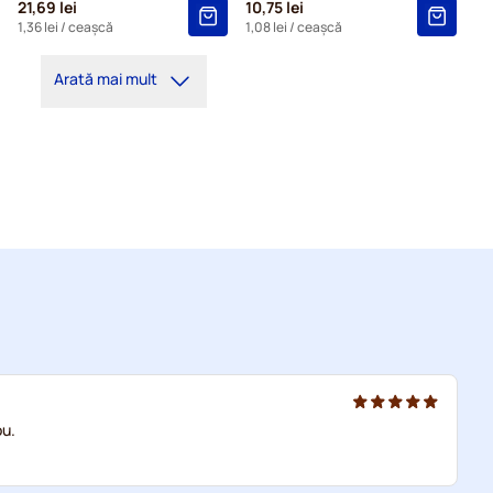
21,69 lei
10,75 lei
1,36 lei
/ ceașcă
1,08 lei
/ ceașcă
Arată mai mult
ou.