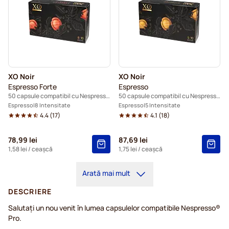
XO Noir
XO Noir
Espresso Forte
Espresso
50 capsule compatibil cu Nespresso® Pro
50 capsule compatibil cu Nespresso® Pro
Espresso
8 Intensitate
Espresso
5 Intensitate
4.4
(
17
)
4.1
(
18
)
78,99 lei
87,69 lei
1,58 lei
/ ceașcă
1,75 lei
/ ceașcă
Arată mai mult
DESCRIERE
Salutați un nou venit în lumea capsulelor compatibile Nespresso®
Pro.