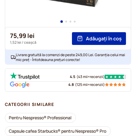
75,99 lei
Adăugați în coș
1,52 lei
/ ceașcă
Livrare gratuită la comenzi de peste 249,00 Lei. Garanția celui mai
mic preț - Întotdeauna prețuri corecte!
4.5
(
43 mii+
recenzii
)
4.8
(
125 mii+
recenzii
)
CATEGORII SIMILARE
Pentru Nespresso® Professional
Capsule cafea Starbucks® pentru Nespresso® Pro