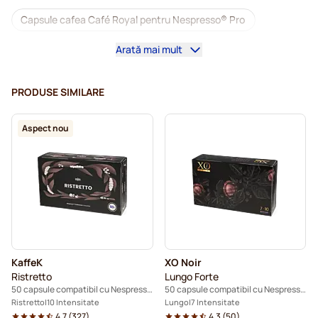
Capsule cafea Café Royal pentru Nespresso® Pro
Arată mai mult
Mașini de cafea pentru Nespresso® Professional
Accesorii pentru Nespresso® Professional
PRODUSE SIMILARE
Cafea decafeinizată pentru Nespresso® Pro
Aspect nou
Detartrare și întreținere pentru Nespresso® Pro
Capsule pentru Nespresso® Pro
Capsule cafea Gimoka pentru Nespresso® Pro
Capsule cafea Nespresso® Pro
KaffeK
XO Noir
Kaffekapslen pentru Nespresso® Professional
Ristretto
Lungo Forte
50 capsule compatibil cu Nespresso® Pro
50 capsule compatibil cu Nespresso® Pro
Ristretto
10 Intensitate
Lungo
7 Intensitate
4.7
(
327
)
4.3
(
50
)