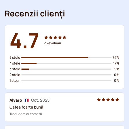
Recenzii clienți
4.7
23
evaluări
5 stele
74%
4 stele
17%
3 stele
9%
2 stele
0%
1 stea
0%
Alvaro
Oct. 2025
Cafea foarte bună
Traducere automată