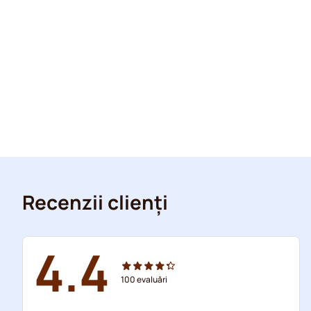
Recenzii clienți
4.4
100
evaluări