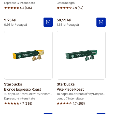
Espresso
4 Intensitate
Cafea neagră
4.3
(
515
)
4.9
(
64
)
9,25 lei
58,59 lei
0,93 lei
/ ceașcă
1,63 lei
/ ceașcă
Starbucks
Starbucks
Blonde Espresso Roast
Pike Place Roast
10 capsule Starbucks® by Nespresso®
10 capsule Starbucks® by Nespresso®
Espresso
4 Intensitate
Lungo
7 Intensitate
4.7
(
339
)
4.7
(
253
)