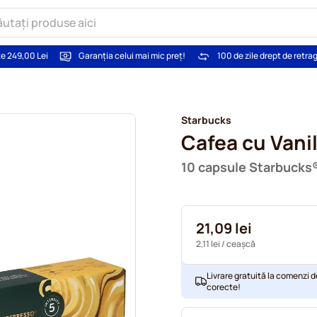
te 249,00 Lei
Garanția celui mai mic preț!
100 de zile drept de retra
Starbucks
Cafea cu Vanil
10 capsule Starbucks
21,09 lei
2,11 lei
/ ceașcă
Livrare gratuită la comenzi d
corecte!