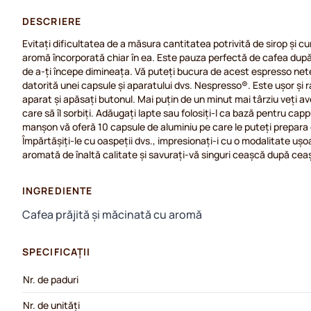
DESCRIERE
Evitați dificultatea de a măsura cantitatea potrivită de sirop și c
aromă încorporată chiar în ea. Este pauza perfectă de cafea du
de a-ți începe dimineața. Vă puteți bucura de acest espresso nete
datorită unei capsule și aparatului dvs. Nespresso®. Este ușor și r
aparat și apăsați butonul. Mai puțin de un minut mai târziu veți 
care să îl sorbiți. Adăugați lapte sau folosiți-l ca bază pentru cap
manșon vă oferă 10 capsule de aluminiu pe care le puteți prepara
Împărtășiți-le cu oaspeții dvs., impresionați-i cu o modalitate uș
aromată de înaltă calitate și savurați-vă singuri ceașcă după cea
INGREDIENTE
Cafea prăjită și măcinată cu aromă
SPECIFICAȚII
Nr. de paduri
Nr. de unități