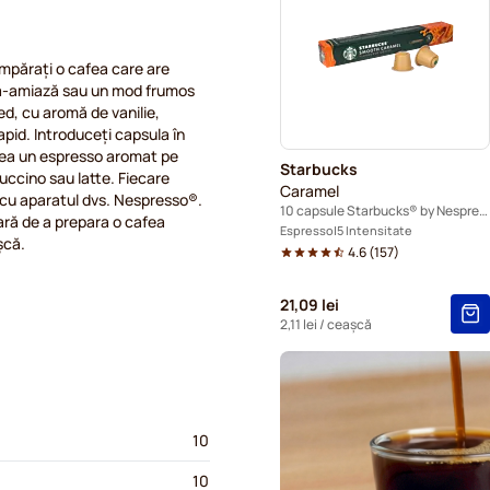
Capsule cafea L'OR pentru 
umpărați o cafea care are
Capsule cafea Segafredo p
pă-amiază sau un mod frumos
d, cu aromă de vanilie,
Capsule cafea Café Royal 
apid. Introduceți capsula în
avea un espresso aromat pe
Starbucks
puccino sau latte. Fiecare
Capsule cafea Gevalia pent
Caramel
 cu aparatul dvs. Nespresso®.
10 capsule Starbucks® by Nespresso®
oară de a prepara o cafea
Capsule cafea Belmio pent
Espresso
5 Intensitate
șcă.
4.6
(
157
)
Capsule cafea Garibaldi pe
21,09 lei
Capsule Tonino Lamborghini
2,11 lei
/ ceașcă
10
10