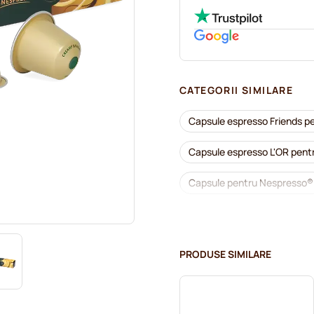
CATEGORII SIMILARE
Capsule espresso Friends p
Capsule espresso L'OR pen
Capsule pentru Nespresso®
Capsule Lungo pentru Nesp
Cumpărați capsule de cafea
PRODUSE SIMILARE
Accesorii pentru Nespresso
Detartrare și întreținere p