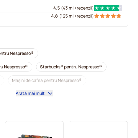
4.5
(
43 mii+
recenzii
)
4.8
(
125 mii+
recenzii
)
entru Nespresso®
tru Nespresso®
Starbucks® pentru Nespresso®
Mașini de cafea pentru Nespresso®
Arată mai mult
resso®
Capsule cafea illy pentru Nespresso®
 Café Royal pentru Nespresso®.
®
Suplimente pentru cafea pentru Nespresso®
entru Nespresso®