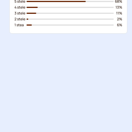
5 stele
68%
4 stele
13%
3 stele
11%
2 stele
2%
1 stea
6%