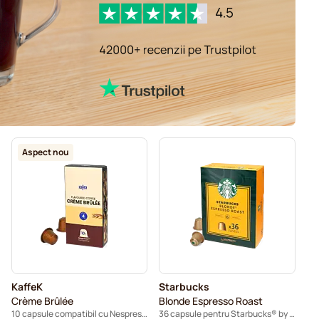
Aspect nou
KaffeK
Starbucks
Crème Brûlée
Blonde Espresso Roast
10 capsule compatibil cu Nespresso®
36 capsule pentru Starbucks® by Nespresso®