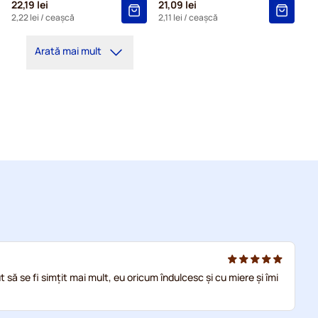
22,19 lei
21,09 lei
2,22 lei
/ ceașcă
2,11 lei
/ ceașcă
Arată mai mult
t să se fi simțit mai mult, eu oricum îndulcesc și cu miere și îmi