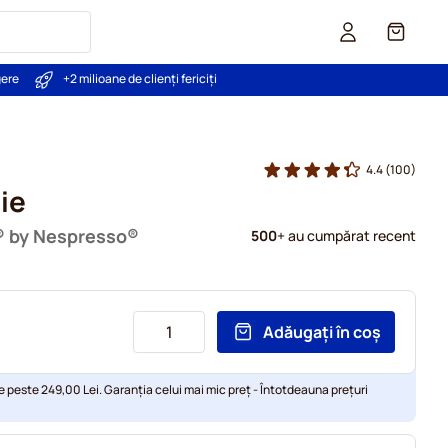
Coș
gere
+2 milioane de clienți fericiți
4.4
(100)
ie
® by Nespresso®
500
+ au cumpărat recent
Adăugați în coș
e peste 249,00 Lei. Garanția celui mai mic preț - Întotdeauna prețuri