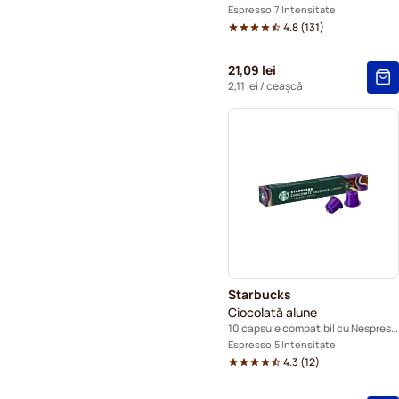
Espresso
7 Intensitate
4.8
(
131
)
21,09 lei
2,11 lei
/ ceașcă
Starbucks
Ciocolată alune
10 capsule compatibil cu Nespresso®
Espresso
5 Intensitate
4.3
(
12
)