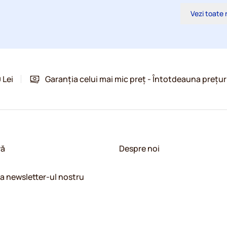
Vezi toate 
 Lei
Garanția celui mai mic preț - Întotdeauna prețur
vă
Despre noi
la newsletter-ul nostru